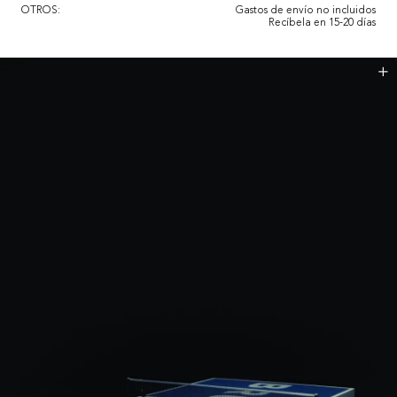
OTROS:
Gastos de envío no incluidos

Recíbela en 15-20 días