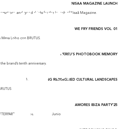
NISAA MAGAZINE LAUNCH
nversations, and good drinks for the launch of Nisaã Magazine.
WE FRY FRIENDS VOL. 01
n Mesa Lobo con BRUTUS.
HEREU’S PHOTOBOOK MEMORY
 the brand’s tenth anniversary.
GROWING BY GROWING REIMAGINED CULTURAL LANDSCAPES
 BRUTUS
AMORES IBIZA PARTY'25
FTERPARTY 2025 el pasado 13 de Junio