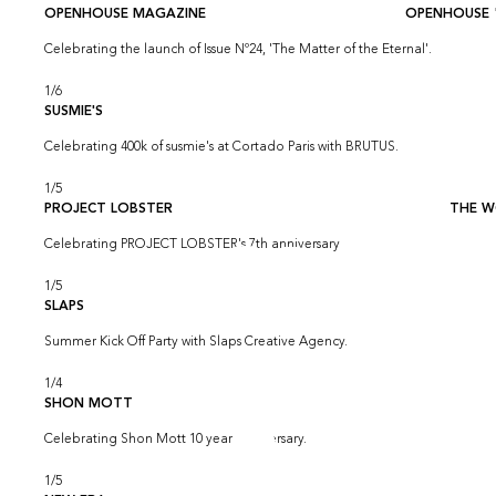
OPENHOUSE MAGAZINE
OPENHOUSE 
Celebrating the launch of Issue Nº24, 'The Matter of the Eternal'.
1
/
6
SUSMIE'S
Celebrating 400k of susmie's at Cortado Paris with BRUTUS.
1
/
5
PROJECT LOBSTER
THE W
Celebrating PROJECT LOBSTER's 7th anniversary
1
/
5
SLAPS
Summer Kick Off Party with Slaps Creative Agency.
1
/
4
SHON MOTT
Celebrating Shon Mott 10 year anniversary.
1
/
5