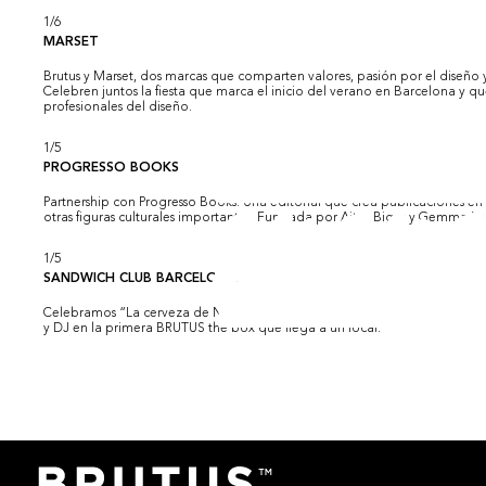
1
/
6
MARSET
Brutus y Marset, dos marcas que comparten valores, pasión por el diseño
Celebren juntos la fiesta que marca el inicio del verano en Barcelona y
profesionales del diseño.
1
/
5
PROGRESSO BOOKS
Partnership con Progresso Books. Una editorial que crea publicaciones en 
otras figuras culturales importantes. Fundada por Aitor Bigas y Gemma Pe
1
/
5
SANDWICH CLUB BARCELONA
Celebramos “La cerveza de Navidad” junto con los amigos de Sándwich 
y DJ en la primera BRUTUS the box que llega a un local.