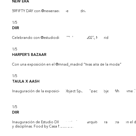
NEW ERA
59FIFTY DAY con @neweraeurope en Madrid
1
/
5
DIIR
Celebrando con @estudiodiir el 29 de mayo 2025, Madrid
1
/
5
HARPER'S BAZAAR
Con una exposición en el @mnad_madrid “Más allá de la moda”
1
/
5
TAULA X AASH
Inauguración de la exposición Object Space, Space Object. What came firs
1
/
5
DIIR
Inauguración de Estudio DIIR, un estudio de arquitectura centrado en el di
y disciplinas. Food by Casa Neutrale.