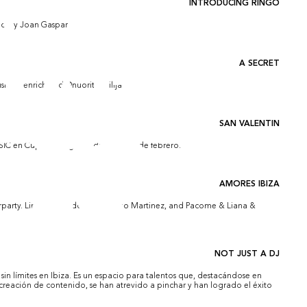
INTRODUCING RINGO
go by Joan Gaspar
A SECRET
idre_enrich and @nuoritaiteilija
SAN VALENTIN
IC en Cupra Garage Madrid este 14 de febrero.
AMORES IBIZA
terparty. Lineup: Doudou MD, Hugo Martinez, and Pacome & Liana &
NOT JUST A DJ
 sin límites en Ibiza. Es un espacio para talentos que, destacándose en
 creación de contenido, se han atrevido a pinchar y han logrado el éxito