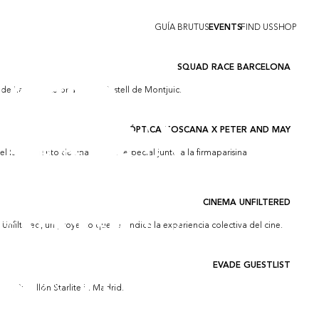
GUÍA BRUTUS
FIND US
SHOP
SQUAD RACE BARCELONA
 Race Barcelona" en el Castell de Montjuic.
ÓPTICA TOSCANA X PETER AND MAY
el lanzamiento de una edición especial junto a la firmaparisina
CINEMA UNFILTERED
nfiltered, un proyecto que reivindica la experiencia colectiva del cine.
EVADE GUESTLIST
at Pabellón Starlite in Madrid.