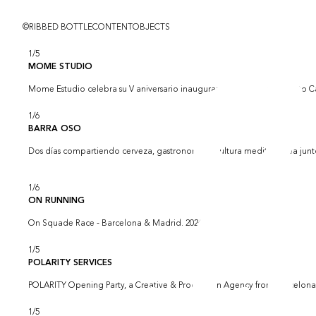
©RIBBED BOTTLE
CONTENT
OBJECTS
1
/
5
MOME STUDIO
Mome Estudio celebra su V aniversario inaugurando su nuevo proyecto C
1
/
6
BARRA OSO
Dos días compartiendo cerveza, gastronomía y cultura mediterránea junto
1
/
6
ON RUNNING
On Squade Race - Barcelona & Madrid. 2026.
1
/
5
POLARITY SERVICES
POLARITY Opening Party, a Creative & Production Agency from Barcelona
1
/
5