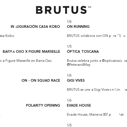
1
/
6
INAUGURACIÓN CASA KOBO
ON RUNNING
asa Kobo.
BRUTUS colabora con ON para "Squade
1
/
5
BARRA OSO X FIGURE MARSEILLE
ÓPTICA TOSCANA
 a Figure Marseille en Barra Oso.
Brutus celebra junto a @opticatoscana
@PeterandMay.
1
/
6
ON - ON SQUAD RACE
GIGI VIVES
BRUTUS se une a Gigi Vives en Cinema U
1
/
6
POLARITY OPENING
EVADE HOUSE
.
Evade House, Maneva 007 presentation 
1
/
5