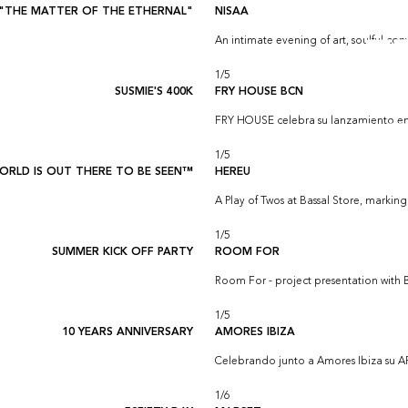
"THE MATTER OF THE ETHERNAL"
NISAA
An intimate evening of art, soulful co
1
/
5
SUSMIE'S 400K
FRY HOUSE BCN
FRY HOUSE celebra su lanzamiento e
1
/
5
ORLD IS OUT THERE TO BE SEEN™
HEREU
A Play of Twos at Bassal Store, marking
1
/
5
SUMMER KICK OFF PARTY
ROOM FOR
Room For - project presentation with
1
/
5
10 YEARS ANNIVERSARY
AMORES IBIZA
Celebrando junto a Amores Ibiza su A
1
/
6