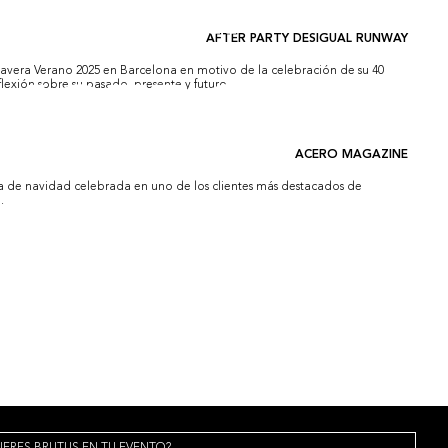
AFTER PARTY DESIGUAL RUNWAY
imavera Verano 2025 en Barcelona en motivo de la celebración de su 40
flexión sobre su pasado, presente y futuro.
ACERO MAGAZINE
sta de navidad celebrada en uno de los clientes más destacados de
.
IERES BRUTUS EN TU EVENTO?