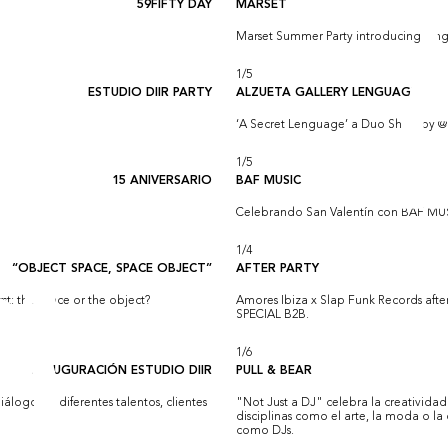
59FIFTY DAY
MARSET
Marset Summer Party introducing Rin
1
/
5
ESTUDIO DIIR PARTY
ALZUETA GALLERY LENGUAGE
‘A Secret Lenguage’ a Duo Show by @is
1
/
5
15 ANIVERSARIO
BAF MUSIC
Celebrando San Valentín con BAF MUS
1
/
4
“OBJECT SPACE, SPACE OBJECT”
AFTER PARTY
t: the space or the object?
Amores Ibiza x Slap Funk Records af
SPECIAL B2B.
1
/
6
INAUGURACIÓN ESTUDIO DIIR
PULL & BEAR
álogo de diferentes talentos, clientes
"Not Just a DJ" celebra la creatividad
disciplinas como el arte, la moda o la
como DJs.