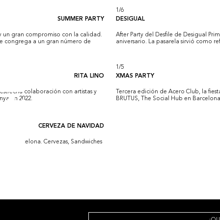
1
/
6
SUMMER PARTY
DESIGUAL
 y un gran compromiso con la calidad.
After Party del Desfile de Desigual Pr
 que congrega a un gran número de
aniversario. La pasarela sirvió como re
1
/
5
RITA LINO
XMAS PARTY
estrecha colaboración con artistas y
Tercera edición de Acero Club, la fie
nya en 2022.
BRUTUS, The Social Hub en Barcelona
CERVEZA DE NAVIDAD
Club Barcelona. Cervezas, Sandwiches
¿QU